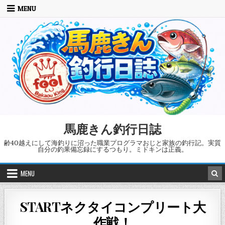
Skip to content
MENU
馬鹿きん釣行日誌
齢40越えにして海釣りに沼った職業プログラマおじと家族の釣行記。実質
自分の釣果備忘録にするつもり。ミドキンは正義。
MENU
STARTネクタイコンプリート大
作戦！