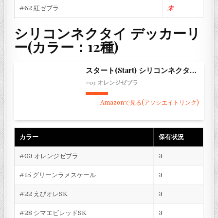
#62 紅ゼブラ
未
シリコンネクタイ デッカーリ
ー(カラー：12種)
スタート(Start) シリコンネクタイ デッカーリー
#03 オレンジゼブラ
Amazonで見る(アソシエイトリンク)
カラー
保有状況
#03 オレンジゼブラ
3
#15 グリーンラメスケール
3
#22 えびオレSK
3
#28 シマエビレッドSK
3